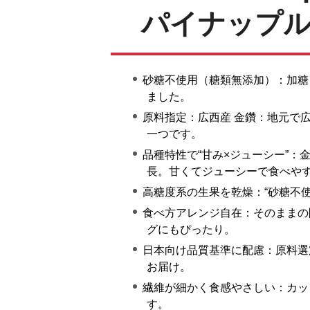
パイナップル
砂糖不使用（糖類無添加）：加糖
ました。
原料指定：広西産 金鑽：地元で
一つです。
品種特性で“甘み×ジューシー”
長。甘くてジューシーで食べや
高糖度系の生果を乾燥：“砂糖不
食べ方アレンジ自在：そのままの
グにもぴったり。
日本向け品質基準に配慮：原料選
お届け。
繊維が細かく食感やさしい：カッ
す。