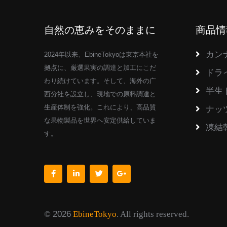
自然の恵みをそのままに
商品情
カン
2024年以来、EbineTokyoは東京本社を
拠点に、厳選果実の調達と加工にこだ
ドラ
わり続けています。そして、海外の广
半生
西分社を設立し、現地での原料調達と
生産体制を強化。これにより、高品質
ナッ
な果物製品を世界へ安定供給していま
凍結
す。
©
2026
EbineTokyo
. All rights reserved.