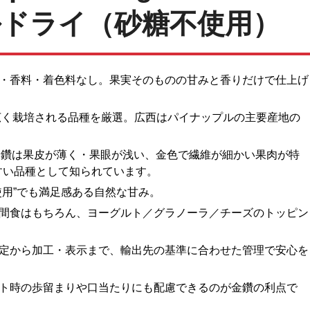
ドライ（砂糖不使用）
・香料・着色料なし。果実そのものの甘みと香りだけで仕上げ
広く栽培される品種を厳選。広西はパイナップルの主要産地の
：金鑽は果皮が薄く・果眼が浅い、金色で繊維が細かい果肉が特
すい品種として知られています。
使用”でも満足感ある自然な甘み。
間食はもちろん、ヨーグルト／グラノーラ／チーズのトッピン
定から加工・表示まで、輸出先の基準に合わせた管理で安⼼を
ト時の歩留まりや口当たりにも配慮できるのが金鑽の利点で